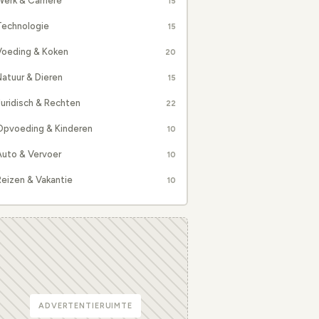
erk & Carrière
15
Technologie
15
Voeding & Koken
20
atuur & Dieren
15
uridisch & Rechten
22
Opvoeding & Kinderen
10
Auto & Vervoer
10
eizen & Vakantie
10
ADVERTENTIERUIMTE