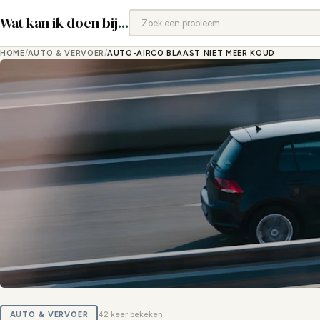
Wat kan ik doen bij
...
HOME
/
AUTO & VERVOER
/
AUTO-AIRCO BLAAST NIET MEER KOUD
AUTO & VERVOER
42 keer bekeken