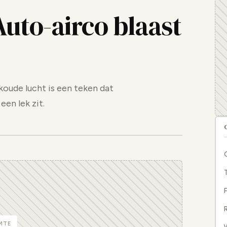
Auto-airco blaast
koude lucht is een teken dat
en lek zit.
F
R
MTE