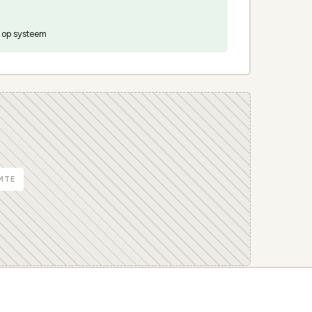
s op systeem
MTE