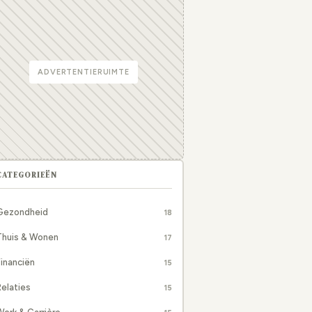
ADVERTENTIERUIMTE
CATEGORIEËN
Gezondheid
18
Thuis & Wonen
17
inanciën
15
elaties
15