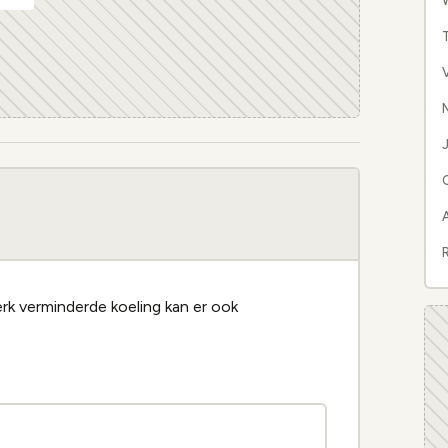
W
N
J
R
terk verminderde koeling kan er ook