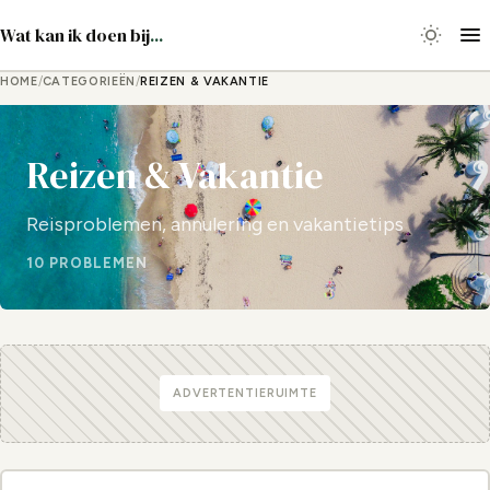
Wat kan ik doen bij
...
HOME
/
CATEGORIEËN
/
REIZEN & VAKANTIE
Reizen & Vakantie
Reisproblemen, annulering en vakantietips
10 PROBLEMEN
ADVERTENTIERUIMTE