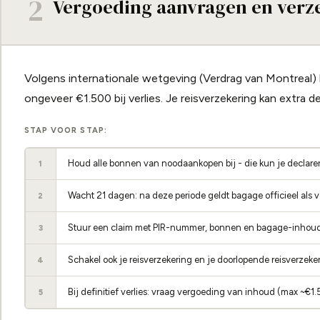
2
Vergoeding aanvragen en verz
Volgens internationale wetgeving (Verdrag van Montreal) 
ongeveer €1.500 bij verlies. Je reisverzekering kan extra d
STAP VOOR STAP:
Houd alle bonnen van noodaankopen bij - die kun je declare
1
Wacht 21 dagen: na deze periode geldt bagage officieel als v
2
Stuur een claim met PIR-nummer, bonnen en bagage-inhoud
3
Schakel ook je reisverzekering en je doorlopende reisverzeker
4
Bij definitief verlies: vraag vergoeding van inhoud (max ~€1
5