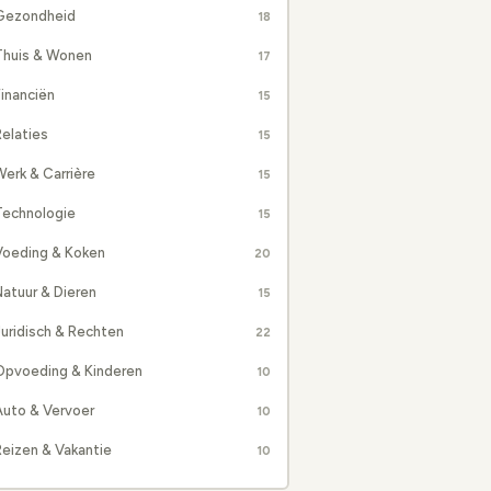
Gezondheid
18
Thuis & Wonen
17
inanciën
15
elaties
15
erk & Carrière
15
Technologie
15
Voeding & Koken
20
atuur & Dieren
15
uridisch & Rechten
22
Opvoeding & Kinderen
10
Auto & Vervoer
10
eizen & Vakantie
10