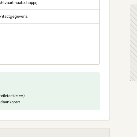
uchtvaartmaatschappij
contactgegevens
oiletartikelen)
oodaankopen