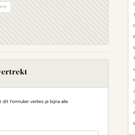
MTE
F
R
W
vertrekt
N
J
it formulier verlies je bijna alle
R