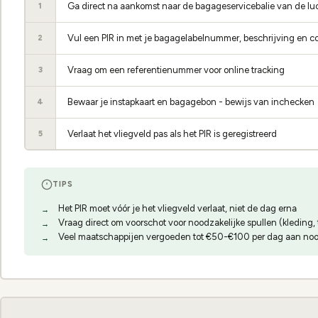
Ga direct na aankomst naar de bagageservicebalie van de l
1
Vul een PIR in met je bagagelabelnummer, beschrijving en 
2
Vraag om een referentienummer voor online tracking
3
Bewaar je instapkaart en bagagebon - bewijs van inchecken
4
Verlaat het vliegveld pas als het PIR is geregistreerd
5
TIPS
Het PIR moet vóór je het vliegveld verlaat, niet de dag erna
Vraag direct om voorschot voor noodzakelijke spullen (kleding, t
Veel maatschappijen vergoeden tot €50-€100 per dag aan n