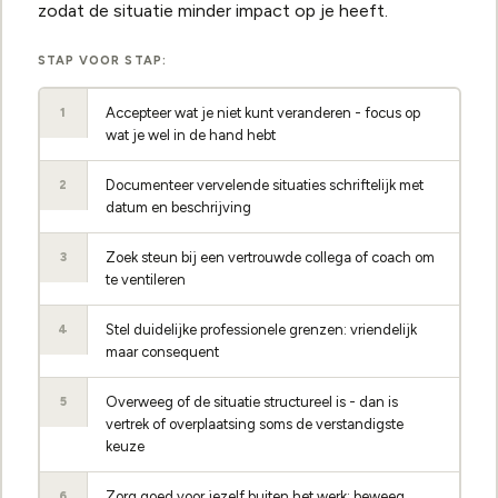
zodat de situatie minder impact op je heeft.
STAP VOOR STAP:
Accepteer wat je niet kunt veranderen - focus op
1
wat je wel in de hand hebt
Documenteer vervelende situaties schriftelijk met
2
datum en beschrijving
Zoek steun bij een vertrouwde collega of coach om
3
te ventileren
Stel duidelijke professionele grenzen: vriendelijk
4
maar consequent
Overweeg of de situatie structureel is - dan is
5
vertrek of overplaatsing soms de verstandigste
keuze
Zorg goed voor jezelf buiten het werk: beweeg,
6