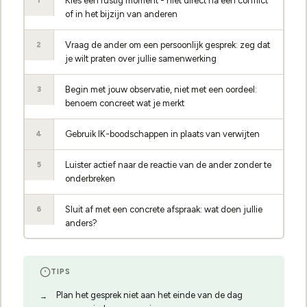
Kies een rustig moment - niet direct na een conflict
1
of in het bijzijn van anderen
Vraag de ander om een persoonlijk gesprek: zeg dat
2
je wilt praten over jullie samenwerking
Begin met jouw observatie, niet met een oordeel:
3
benoem concreet wat je merkt
Gebruik IK-boodschappen in plaats van verwijten
4
Luister actief naar de reactie van de ander zonder te
5
onderbreken
Sluit af met een concrete afspraak: wat doen jullie
6
anders?
TIPS
Plan het gesprek niet aan het einde van de dag