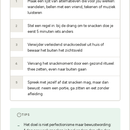
Maak een lijst van alternatieven die voor jou werken:
1
wandelen, bellen met een vriend, tekenen of muziek
luisteren
Stel een regel in: bij de drang om te snacken doe je
2
eerst 5 minuten iets anders
Verwijder verleidend snackvoedsel uit huis of
3
bewaar het buiten het zichtsveld
Vervang het snackmoment door een gezond ritueel:
4
thee zetten, even naar buiten gaan
Spreek met jezelf af dat snacken mag, maar dan
5
bewust: neem een portie, ga zitten en eet zonder
afleiding
TIPS
Het doel is niet perfectionisme maar bewustwording: