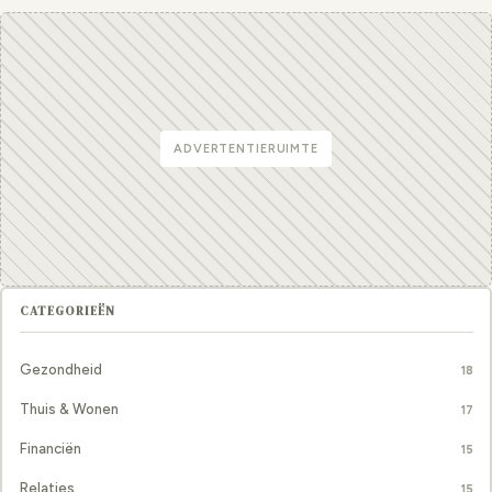
ADVERTENTIERUIMTE
CATEGORIEËN
Gezondheid
18
Thuis & Wonen
17
Financiën
15
Relaties
15