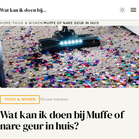
Wat kan ik doen bij
...
HOME
/
THUIS & WONEN
/
MUFFE OF NARE GEUR IN HUIS
THUIS & WONEN
159 keer bekeken
Wat kan ik doen bij Muffe of
nare geur in huis?