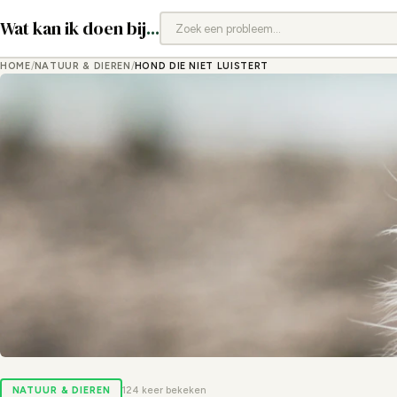
Wat kan ik doen bij
...
HOME
/
NATUUR & DIEREN
/
HOND DIE NIET LUISTERT
NATUUR & DIEREN
124 keer bekeken