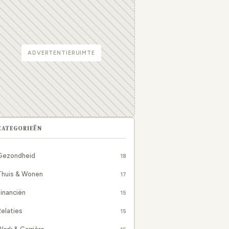
ADVERTENTIERUIMTE
CATEGORIEËN
Gezondheid
18
Thuis & Wonen
17
inanciën
15
elaties
15