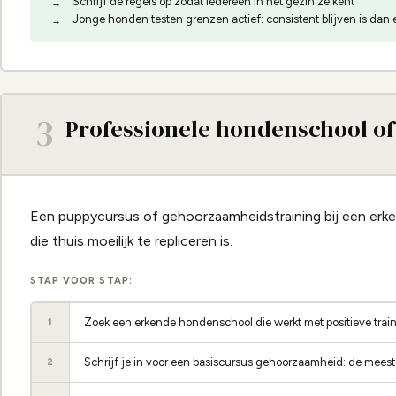
Schrijf de regels op zodat iedereen in het gezin ze kent
Jonge honden testen grenzen actief: consistent blijven is dan e
3
Professionele hondenschool of
Een puppycursus of gehoorzaamheidstraining bij een erk
die thuis moeilijk te repliceren is.
STAP VOOR STAP:
Zoek een erkende hondenschool die werkt met positieve trai
1
Schrijf je in voor een basiscursus gehoorzaamheid: de meest
2