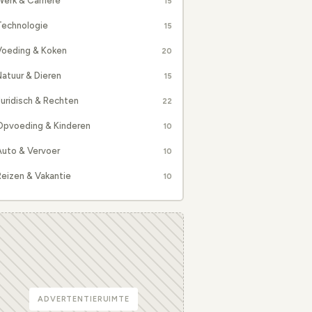
erk & Carrière
15
Technologie
15
Voeding & Koken
20
atuur & Dieren
15
uridisch & Rechten
22
Opvoeding & Kinderen
10
Auto & Vervoer
10
eizen & Vakantie
10
ADVERTENTIERUIMTE