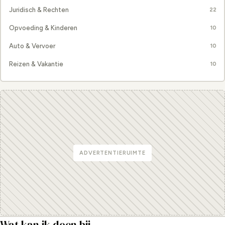
Juridisch & Rechten
22
Opvoeding & Kinderen
10
Auto & Vervoer
10
Reizen & Vakantie
10
ADVERTENTIERUIMTE
Wat kan ik doen bij
...