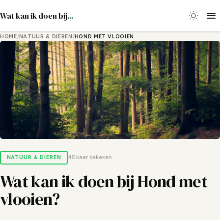
Wat kan ik doen bij
...
HOME
/
NATUUR & DIEREN
/
HOND MET VLOOIEN
NATUUR & DIEREN
45 keer bekeken
Wat kan ik doen bij Hond met
vlooien?