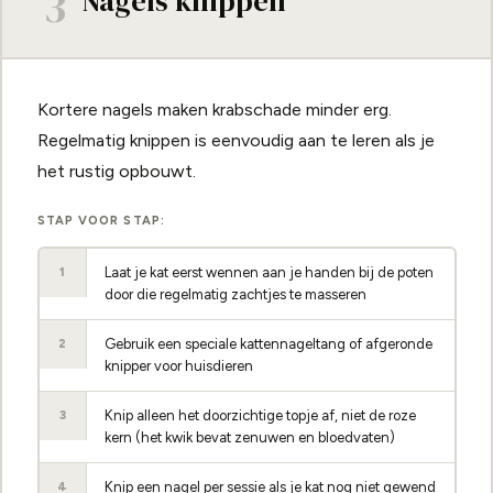
3
Nagels knippen
Kortere nagels maken krabschade minder erg.
Regelmatig knippen is eenvoudig aan te leren als je
het rustig opbouwt.
STAP VOOR STAP:
Laat je kat eerst wennen aan je handen bij de poten
1
door die regelmatig zachtjes te masseren
Gebruik een speciale kattennageltang of afgeronde
2
knipper voor huisdieren
Knip alleen het doorzichtige topje af, niet de roze
3
kern (het kwik bevat zenuwen en bloedvaten)
Knip een nagel per sessie als je kat nog niet gewend
4