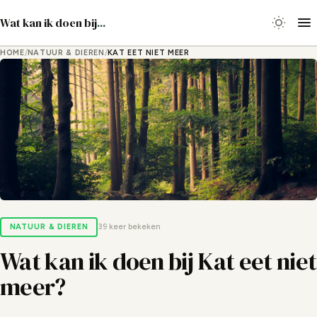
Wat kan ik doen bij
...
HOME
/
NATUUR & DIEREN
/
KAT EET NIET MEER
NATUUR & DIEREN
39 keer bekeken
Wat kan ik doen bij Kat eet niet
meer?