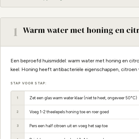
1
Warm water met honing en cit
Een beproefd huismiddel: warm water met honing en citroe
keel. Honing heeft antibacteriële eigenschappen, citroen
STAP VOOR STAP:
Zet een glas warm water klaar (niet te heet, ongeveer 50°C)
1
Voeg 1-2 theelepels honing toe en roer goed
2
Pers een half citroen uit en voeg het sap toe
3