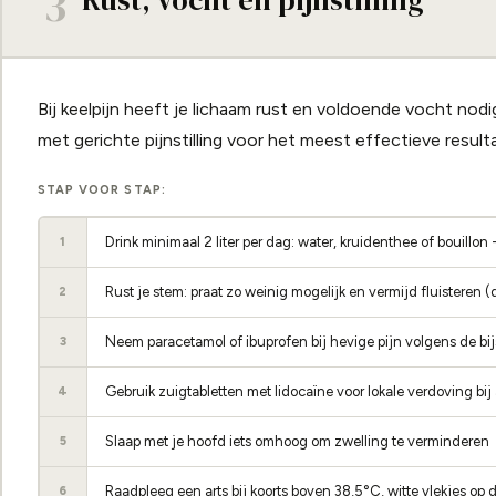
3
Bij keelpijn heeft je lichaam rust en voldoende vocht nod
met gerichte pijnstilling voor het meest effectieve resulta
STAP VOOR STAP:
Drink minimaal 2 liter per dag: water, kruidenthee of bouillon
1
Rust je stem: praat zo weinig mogelijk en vermijd fluisteren (
2
Neem paracetamol of ibuprofen bij hevige pijn volgens de bijs
3
Gebruik zuigtabletten met lidocaïne voor lokale verdoving bij
4
Slaap met je hoofd iets omhoog om zwelling te verminderen
5
Raadpleeg een arts bij koorts boven 38,5°C, witte vlekjes op 
6