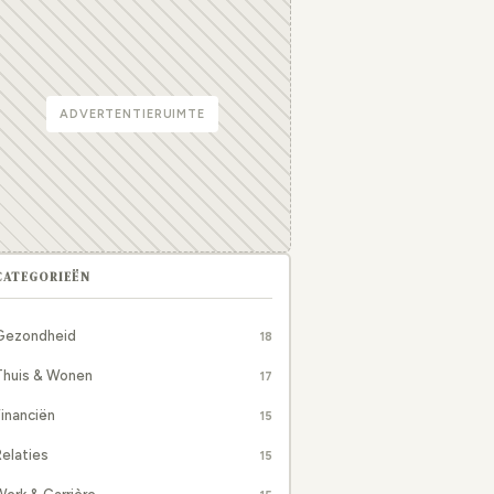
ADVERTENTIERUIMTE
CATEGORIEËN
Gezondheid
18
Thuis & Wonen
17
inanciën
15
elaties
15