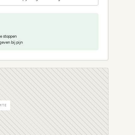
te stoppen
geven bij pijn
MTE