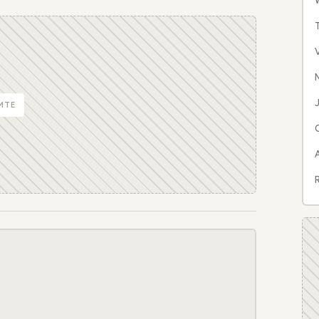
W
N
J
MTE
R