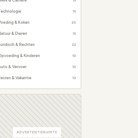
erk & Carrière
15
Technologie
15
Voeding & Koken
20
atuur & Dieren
15
uridisch & Rechten
22
Opvoeding & Kinderen
10
Auto & Vervoer
10
eizen & Vakantie
10
ADVERTENTIERUIMTE