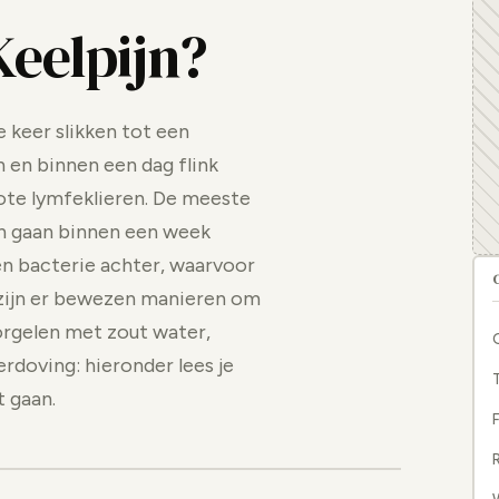
Keelpijn?
e keer slikken tot een
 en binnen een dag flink
ote lymfeklieren. De meeste
n gaan binnen een week
 een bacterie achter, waarvoor
d zijn er bewezen manieren om
Gorgelen met zout water,
rdoving: hieronder lees je
t gaan.
F
R