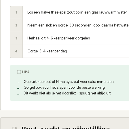
Los een halve theelepel zout op in een glas lauwwarm water
1
Neem een slok en gorgel 30 seconden, gooi daarna het wate
2
Herhaal dit 4-6 keer per keer gorgelen
3
Gorgel 3-4 keer per dag
4
TIPS
Gebruik zeezout of Himalayazout voor extra mineralen
Gorgel ook voor het slapen voor de beste werking
Dit werkt niet als je het doorslikt - spuug het altijd uit
Rust, vocht en pijnstilling