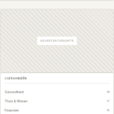
ADVERTENTIERUIMTE
CATEGORIEËN
Gezondheid
18
Thuis & Wonen
17
Financiën
15