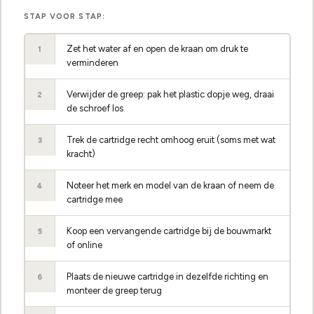
STAP VOOR STAP:
Zet het water af en open de kraan om druk te
1
verminderen
Verwijder de greep: pak het plastic dopje weg, draai
2
de schroef los
Trek de cartridge recht omhoog eruit (soms met wat
3
kracht)
Noteer het merk en model van de kraan of neem de
4
cartridge mee
Koop een vervangende cartridge bij de bouwmarkt
5
of online
Plaats de nieuwe cartridge in dezelfde richting en
6
monteer de greep terug