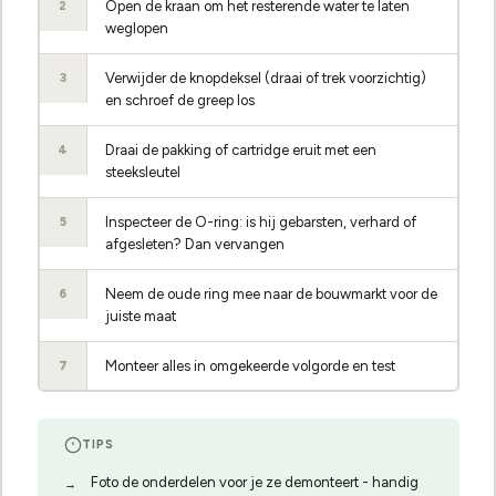
Open de kraan om het resterende water te laten
2
weglopen
Verwijder de knopdeksel (draai of trek voorzichtig)
3
en schroef de greep los
Draai de pakking of cartridge eruit met een
4
steeksleutel
Inspecteer de O-ring: is hij gebarsten, verhard of
5
afgesleten? Dan vervangen
Neem de oude ring mee naar de bouwmarkt voor de
6
juiste maat
Monteer alles in omgekeerde volgorde en test
7
TIPS
Foto de onderdelen voor je ze demonteert - handig