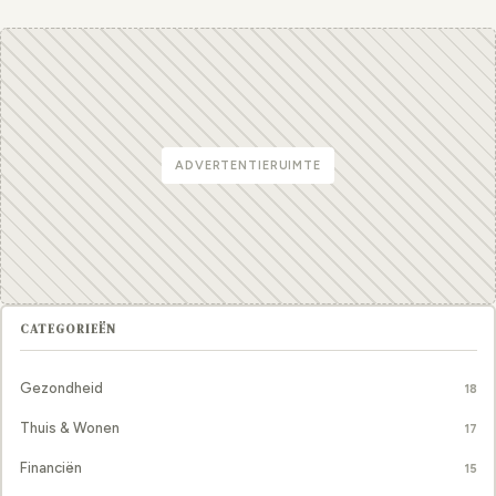
ADVERTENTIERUIMTE
CATEGORIEËN
Gezondheid
18
Thuis & Wonen
17
Financiën
15