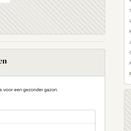
W
N
J
en
R
sis voor een gezonder gazon.