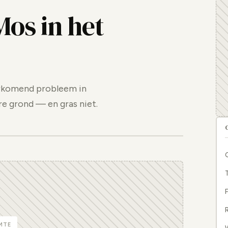
Mos in het
orkomend probleem in
re grond — en gras niet.
F
R
MTE