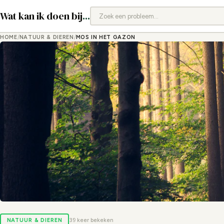
Wat kan ik doen bij
...
HOME
/
NATUUR & DIEREN
/
MOS IN HET GAZON
NATUUR & DIEREN
39 keer bekeken