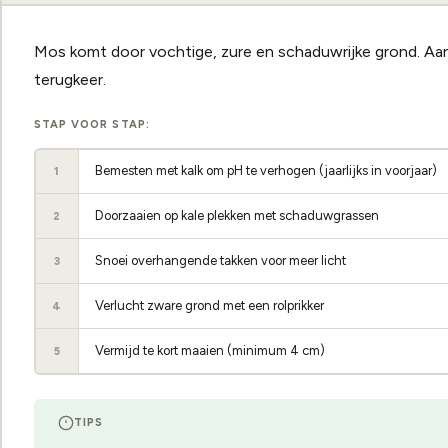
Mos komt door vochtige, zure en schaduwrijke grond. Aa
terugkeer.
STAP VOOR STAP:
Bemesten met kalk om pH te verhogen (jaarlijks in voorjaar)
1
Doorzaaien op kale plekken met schaduwgrassen
2
Snoei overhangende takken voor meer licht
3
Verlucht zware grond met een rolprikker
4
Vermijd te kort maaien (minimum 4 cm)
5
TIPS