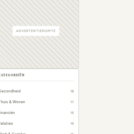
ADVERTENTIERUIMTE
CATEGORIEËN
Gezondheid
18
Thuis & Wonen
17
inanciën
15
elaties
15