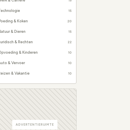
erk & Carrière
15
Technologie
15
Voeding & Koken
20
atuur & Dieren
15
uridisch & Rechten
22
Opvoeding & Kinderen
10
Auto & Vervoer
10
eizen & Vakantie
10
ADVERTENTIERUIMTE