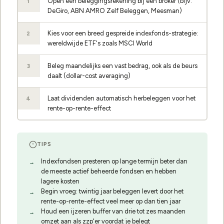
Open een beleggingsrekening bij een broker (bijv.
1
DeGiro, ABN AMRO Zelf Beleggen, Meesman)
Kies voor een breed gespreide indexfonds-strategie:
2
wereldwijde ETF's zoals MSCI World
Beleg maandelijks een vast bedrag, ook als de beurs
3
daalt (dollar-cost averaging)
Laat dividenden automatisch herbeleggen voor het
4
rente-op-rente-effect
TIPS
Indexfondsen presteren op lange termijn beter dan
de meeste actief beheerde fondsen en hebben
lagere kosten
Begin vroeg: twintig jaar beleggen levert door het
rente-op-rente-effect veel meer op dan tien jaar
Houd een ijzeren buffer van drie tot zes maanden
omzet aan als zzp'er voordat je belegt