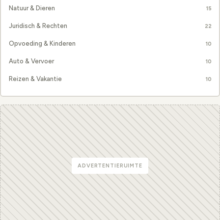
Natuur & Dieren
15
Juridisch & Rechten
22
Opvoeding & Kinderen
10
Auto & Vervoer
10
Reizen & Vakantie
10
ADVERTENTIERUIMTE