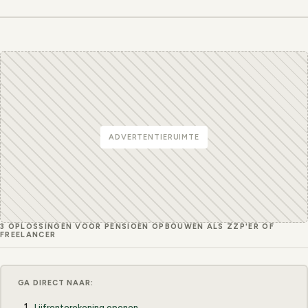
ADVERTENTIERUIMTE
3 OPLOSSINGEN VOOR PENSIOEN OPBOUWEN ALS ZZP'ER OF
FREELANCER
GA DIRECT NAAR:
Lijfrenterekening openen