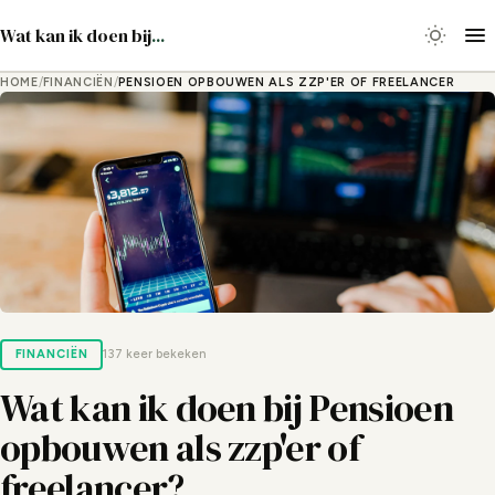
Wat kan ik doen bij
...
HOME
/
FINANCIËN
/
PENSIOEN OPBOUWEN ALS ZZP'ER OF FREELANCER
FINANCIËN
137 keer bekeken
Wat kan ik doen bij Pensioen
opbouwen als zzp'er of
freelancer?