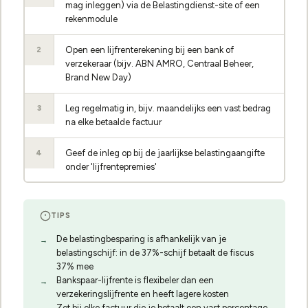
mag inleggen) via de Belastingdienst-site of een
rekenmodule
Open een lijfrenterekening bij een bank of
2
verzekeraar (bijv. ABN AMRO, Centraal Beheer,
Brand New Day)
Leg regelmatig in, bijv. maandelijks een vast bedrag
3
na elke betaalde factuur
Geef de inleg op bij de jaarlijkse belastingaangifte
4
onder 'lijfrentepremies'
TIPS
De belastingbesparing is afhankelijk van je
belastingschijf: in de 37%-schijf betaalt de fiscus
37% mee
Bankspaar-lijfrente is flexibeler dan een
verzekeringslijfrente en heeft lagere kosten
Zet bij elke factuur die je betaalt een vast percentage