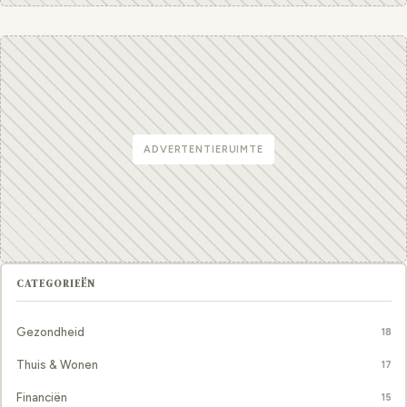
ADVERTENTIERUIMTE
CATEGORIEËN
Gezondheid
18
Thuis & Wonen
17
Financiën
15