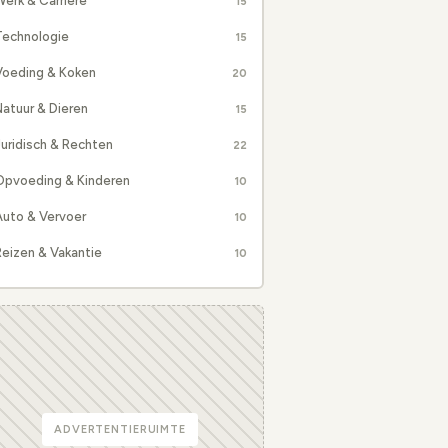
erk & Carrière
15
Technologie
15
Voeding & Koken
20
atuur & Dieren
15
uridisch & Rechten
22
Opvoeding & Kinderen
10
Auto & Vervoer
10
eizen & Vakantie
10
ADVERTENTIERUIMTE