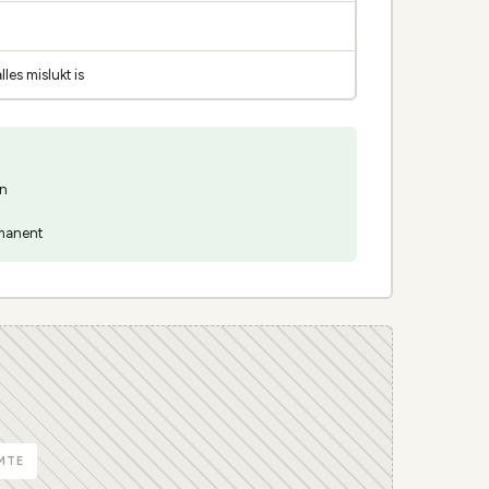
les mislukt is
en
rmanent
MTE