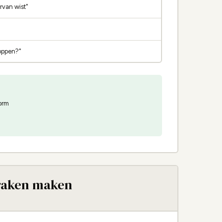
ervan wist"
toppen?"
orm
praken maken