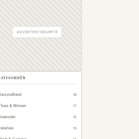
ADVERTENTIERUIMTE
CATEGORIEËN
Gezondheid
18
Thuis & Wonen
17
inanciën
15
elaties
15