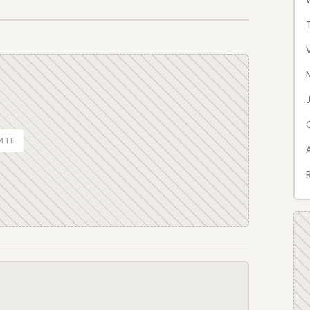
W
N
J
MTE
R