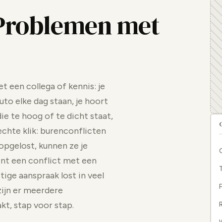
 Problemen met
t een collega of kennis: je
auto elke dag staan, je hoort
e te hoog of te dicht staat,
chte klik: burenconflicten
opgelost, kunnen ze je
int een conflict met een
tige aanspraak lost in veel
F
 zijn er meerdere
kt, stap voor stap.
R