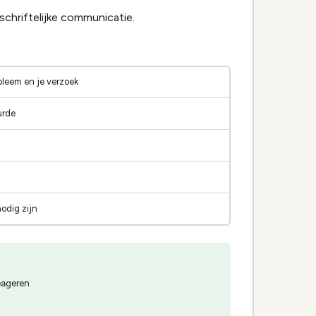
schriftelijke communicatie.
obleem en je verzoek
urde
nodig zijn
reageren