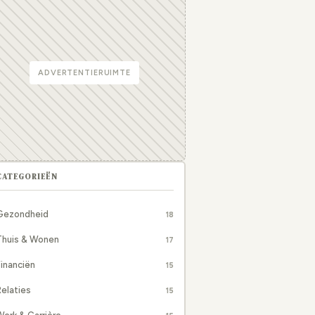
ADVERTENTIERUIMTE
CATEGORIEËN
Gezondheid
18
Thuis & Wonen
17
inanciën
15
elaties
15