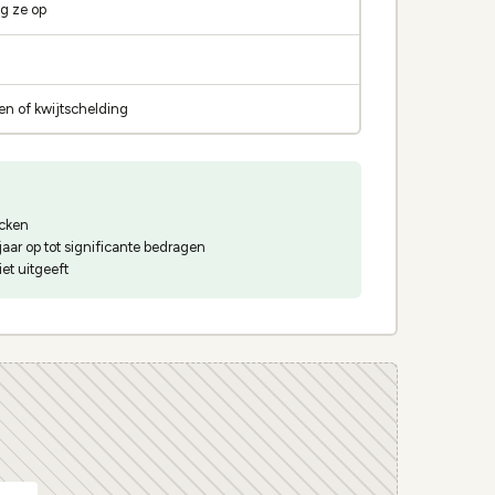
g ze op
en of kwijtschelding
ecken
aar op tot significante bedragen
et uitgeeft