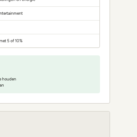
entertainment
 met 5 of 10%
te houden
aan