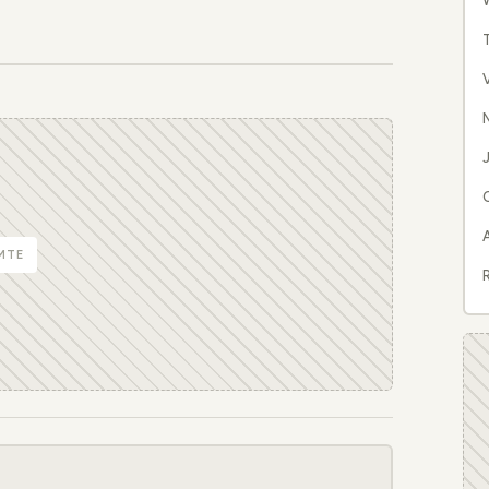
W
N
J
MTE
R