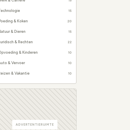
erk & Carrière
15
Technologie
15
Voeding & Koken
20
atuur & Dieren
15
uridisch & Rechten
22
Opvoeding & Kinderen
10
Auto & Vervoer
10
eizen & Vakantie
10
ADVERTENTIERUIMTE