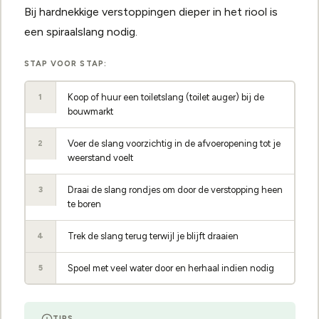
Bij hardnekkige verstoppingen dieper in het riool is
een spiraalslang nodig.
STAP VOOR STAP:
Koop of huur een toiletslang (toilet auger) bij de
1
bouwmarkt
Voer de slang voorzichtig in de afvoeropening tot je
2
weerstand voelt
Draai de slang rondjes om door de verstopping heen
3
te boren
Trek de slang terug terwijl je blijft draaien
4
Spoel met veel water door en herhaal indien nodig
5
TIPS