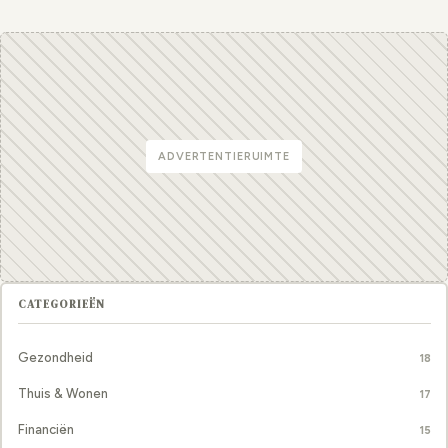
ADVERTENTIERUIMTE
CATEGORIEËN
Gezondheid
18
Thuis & Wonen
17
Financiën
15