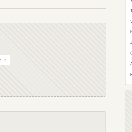
W
N
J
MTE
R