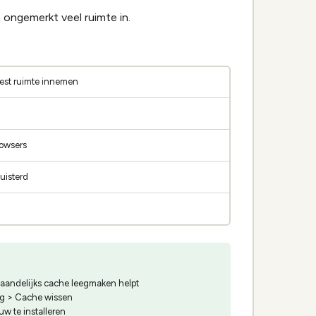
ongemerkt veel ruimte in.
eest ruimte innemen
rowsers
uisterd
maandelijks cache leegmaken helpt
lag > Cache wissen
w te installeren