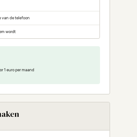
n
e van de telefoon
eem wordt
or 1 euro per maand
maken