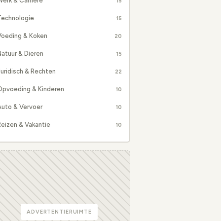
erk & Carrière
15
Technologie
15
Voeding & Koken
20
atuur & Dieren
15
uridisch & Rechten
22
Opvoeding & Kinderen
10
Auto & Vervoer
10
eizen & Vakantie
10
ADVERTENTIERUIMTE