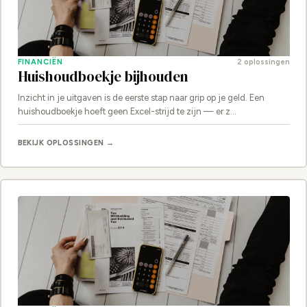
FINANCIËN
2 oplossingen
Huishoudboekje bijhouden
Inzicht in je uitgaven is de eerste stap naar grip op je geld. Een
huishoudboekje hoeft geen Excel-strijd te zijn — er z…
BEKIJK OPLOSSINGEN →