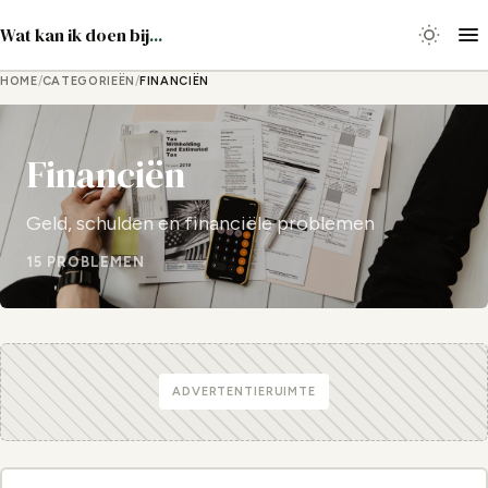
Wat kan ik doen bij
...
HOME
/
CATEGORIEËN
/
FINANCIËN
Financiën
Geld, schulden en financiële problemen
15 PROBLEMEN
ADVERTENTIERUIMTE