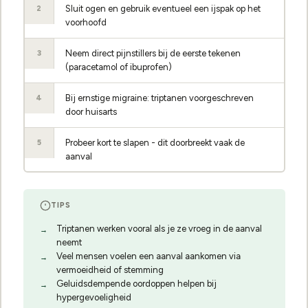
Sluit ogen en gebruik eventueel een ijspak op het
2
voorhoofd
Neem direct pijnstillers bij de eerste tekenen
3
(paracetamol of ibuprofen)
Bij ernstige migraine: triptanen voorgeschreven
4
door huisarts
Probeer kort te slapen - dit doorbreekt vaak de
5
aanval
TIPS
Triptanen werken vooral als je ze vroeg in de aanval
neemt
Veel mensen voelen een aanval aankomen via
vermoeidheid of stemming
Geluidsdempende oordoppen helpen bij
hypergevoeligheid